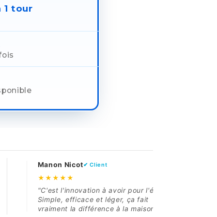
 1 tour
t
fois
sponible
non Nicot
Théotime Richard
✔ Client
✔ 
★★★★
★★★★★
'est l'innovation à avoir pour l'été !
"Cette épuisette e
mple, efficace et léger, ça fait
famille l'adore, c'es
aiment la différence à la maison."
investissement pour v