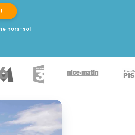
t
ine hors-sol