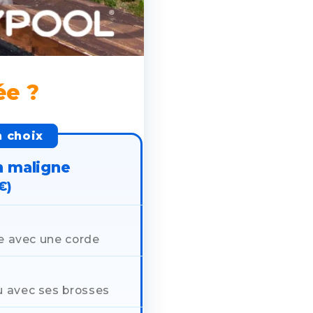
ée ?
n choix
n maligne
€)
ire avec une corde
u avec ses brosses