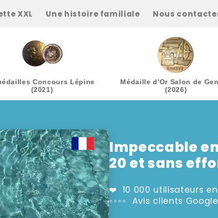
ette XXL
Une histoire familiale
Nous contacte
médailles Concours Lépine
Médaille d'Or Salon de Ge
(2021)
(2026)
Impeccable en 
20 et sans effo
10 000 utilisateurs e
❤️
Avis clients Google
⭐⭐⭐⭐