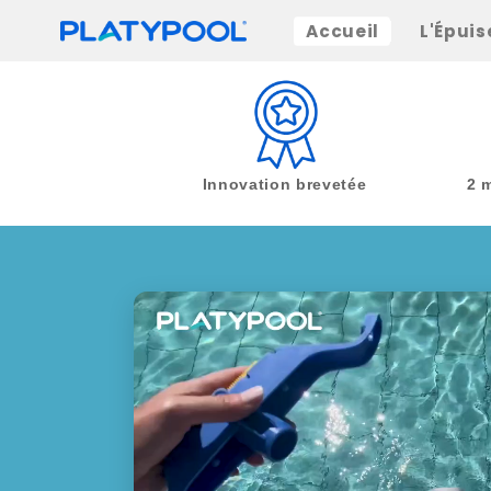
et
passer
Accueil
L'Épuis
au
contenu
Innovation brevetée
2 