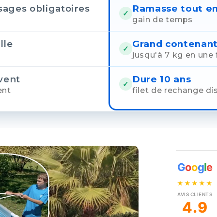
ages obligatoires
Ramasse tout en
✓
gain de temps
lle
Grand contenan
✓
jusqu'à 7 kg en une 
vent
Dure 10 ans
✓
ent
filet de rechange di
Sophie Brunet
Ma
G
o
o
g
l
e
✔ Local Guide
★★★★★
★
★★★★★
facile à
"C'est un outil franchement
"C
AVIS CLIENTS
 et
incroyable. Léger, facile à utiliser et
Si
4.9
très efficace. Ma piscine est toujours
vr