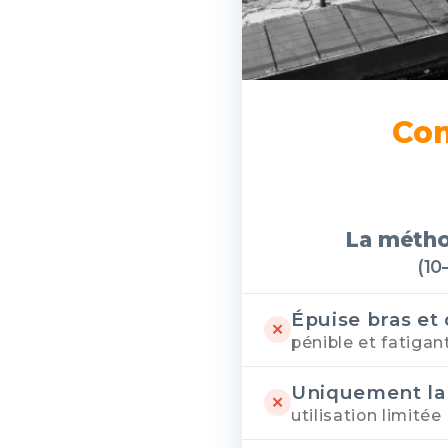
Com
La métho
(10
Épuise bras et
✕
pénible et fatigan
Uniquement la
✕
utilisation limitée