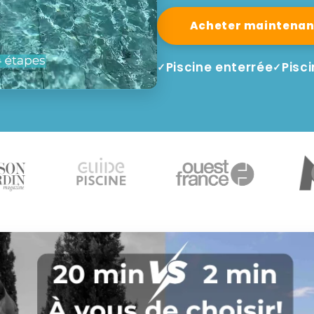
Acheter maintenan
Piscine enterrée
Pisc
✓
✓