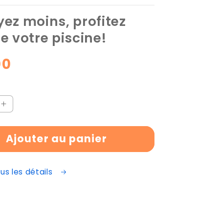
yez moins, profitez
e votre piscine!
00
el
e
Augmenter
la
é
quantité
Ajouter au panier
de
ez
Nettoyez
moins,
ous les détails
profitez
plus
de
votre