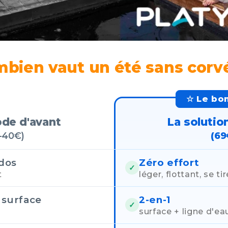
bien vaut un été sans corv
☆ Le bo
de d'avant
La solutio
–40€)
(69
 dos
Zéro effort
✓
t
léger, flottant, se t
 surface
2-en-1
✓
surface + ligne d'ea