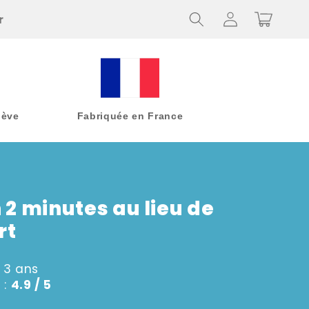
Connexion
Panier
r
nève
Fabriquée en France
2 minutes au lieu de
rt
n 3 ans
 :
4.9 / 5